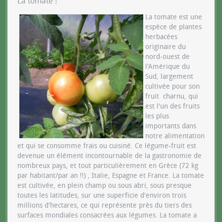
La tomate !
La tomate est une
espèce de plantes
herbacées
originaire du
nord-ouest de
l'Amérique du
Sud, largement
cultivée pour son
fruit charnu, qui
est l'un des fruits
les plus
importants dans
notre alimentation
et qui se consomme frais ou cuisiné. Ce légume-fruit est
devenue un élément incontournable de la gastronomie de
nombreux pays, et tout particulièrement en Grèce (72 kg
par habitant/par an !!) , Italie, Espagne et France. La tomate
est cultivée, en plein champ ou sous abri, sous presque
toutes les latitudes, sur une superficie d'environ trois
millions d'hectares, ce qui représente près du tiers des
surfaces mondiales consacrées aux légumes. La tomate a