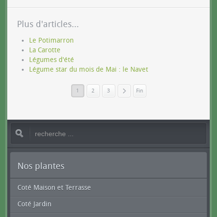
Plus d'articles...
Le Potimarron
La Carotte
Légumes d'été
Légume star du mois de Mai : le Navet
1
2
3
Fin
»
Nos plantes
Coté Maison et Terrasse
Coté Jardin