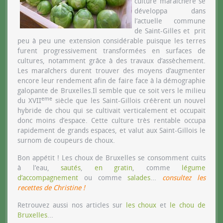
culture maraîchère se
développa dans
l’actuelle commune
de Saint-Gilles et prit
peu à peu une extension considérable puisque les terres
furent progressivement transformées en surfaces de
cultures, notamment grâce à des travaux d’assèchement.
Les maraîchers durent trouver des moyens d’augmenter
encore leur rendement afin de faire face à la démographie
galopante de Bruxelles.Il semble que ce soit vers le milieu
eme
du XVII
siècle que les Saint-Gillois créèrent un nouvel
hybride de chou qui se cultivait verticalement et occupait
donc moins d’espace. Cette culture très rentable occupa
rapidement de grands espaces, et valut aux Saint-Gillois le
surnom de coupeurs de choux.
Bon appétit ! Les choux de Bruxelles se consomment cuits
à l’eau,
sautés
,
en gratin
, comme
légume
d’accompagnement
ou comme
salades
...
consultez les
recettes de Christine !
Retrouvez aussi nos articles sur
les choux
et
le chou de
Bruxelles
...