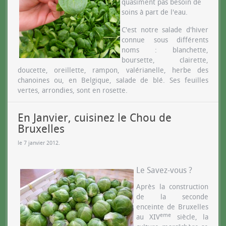
quasiment pas besoin de
soins à part de l'eau.
C'est notre salade d'hiver
connue sous différents
noms : blanchette,
boursette, clairette,
doucette, oreillette, rampon, valérianelle, herbe des
chanoines ou, en Belgique, salade de blé. Ses feuilles
vertes, arrondies, sont en rosette.
En Janvier, cuisinez le Chou de
Bruxelles
le
7 janvier 2012
.
Le Savez-vous ?
Après la construction
de la seconde
enceinte de Bruxelles
eme
au XIV
siècle, la