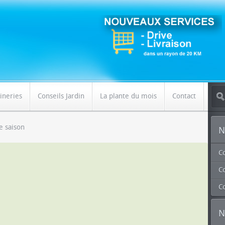
ineries
Conseils Jardin
La plante du mois
Contact
e saison
N
C
Co
C
N