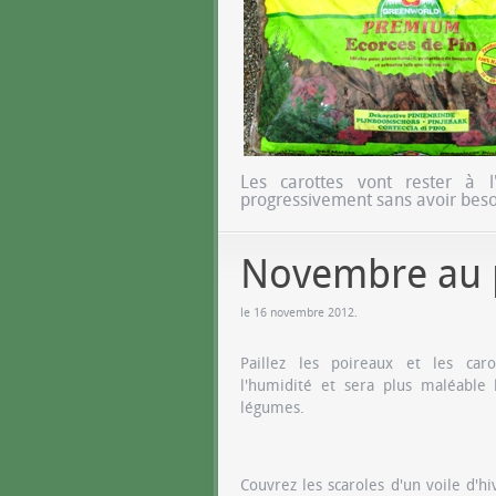
Les carottes vont rester à l
progressivement sans avoir besoi
Novembre au 
le
16 novembre 2012
.
Paillez les poireaux et les car
l'humidité et sera plus maléable 
légumes.
Couvrez les scaroles d'un voile d'h