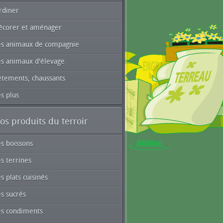
rdiner
écorer et aménager
es animaux de compagnie
es animaux d'élevage
êtements, chaussants
s plus
os produits du terroir
es boissons
s terrines
s plats cuisinés
s sucrés
es condiments