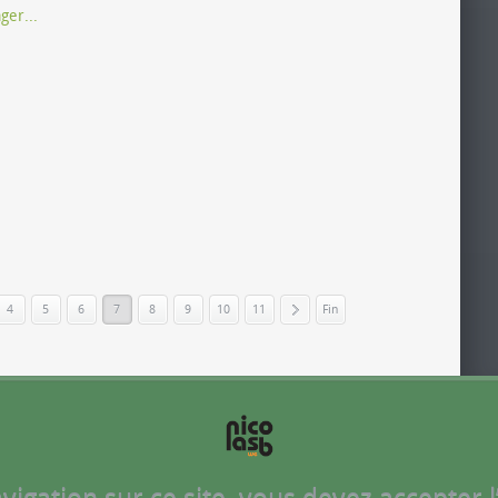
ger...
4
5
6
7
8
9
10
11
Fin
»