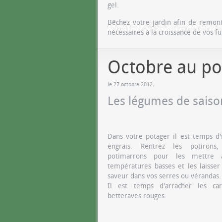
gel.
Bêchez votre jardin afin de remont
nécessaires à la croissance de vos fu
Octobre au po
le
27 octobre 2012
.
Les légumes de saiso
Dans votre potager il est temps d'
engrais. Rentrez les potirons
potimarrons pour les mettre 
températures basses et les laisser
saveur dans vos serres ou vérandas.
Il est temps d'arracher les car
betteraves rouges.