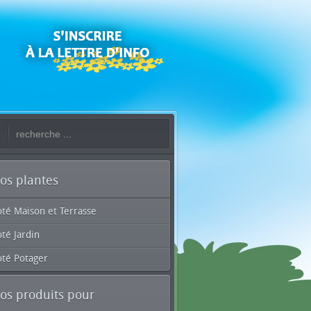
os plantes
oté Maison et Terrasse
té Jardin
oté Potager
os produits pour