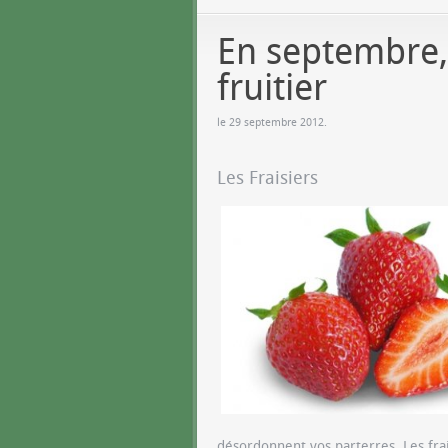
En septembre, 
fruitier
le
29 septembre 2012
.
Les Fraisiers
désordonnent vos parterres. Les fra