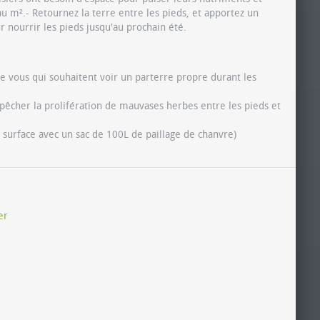
au m².- Retournez la terre entre les pieds, et apportez un
nourrir les pieds jusqu'au prochain été.
re vous qui souhaitent voir un parterre propre durant les
empêcher la prolifération de mauvases herbes entre les pieds et
.
 surface avec un sac de 100L de paillage de chanvre)
er