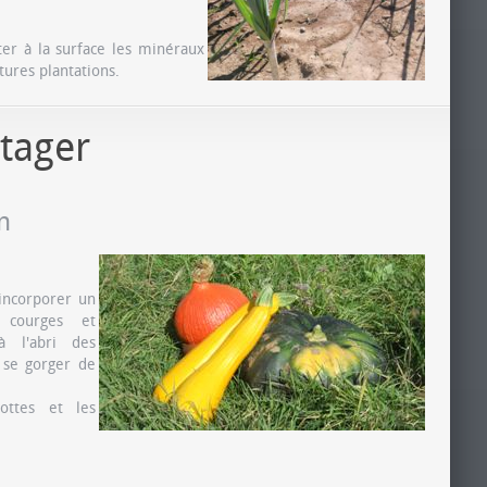
er à la surface les minéraux
tures plantations.
tager
n
incorporer un
, courges et
à l'abri des
 se gorger de
ottes et les