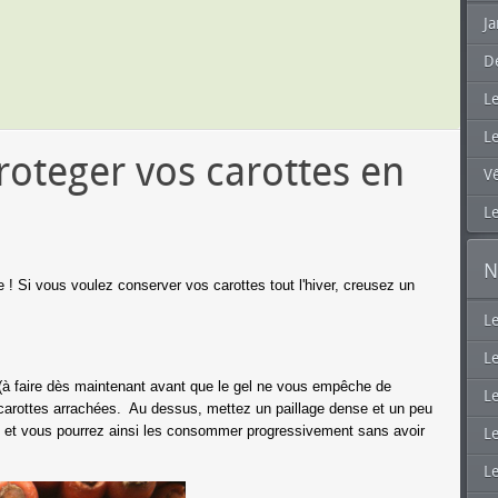
Ja
D
L
L
roteger vos carottes en
V
Le
N
 ! Si vous voulez conserver vos carottes tout l'hiver, creusez un
L
Le
e (à faire dès maintenant avant que le gel ne vous empêche de
Le
 carottes arrachées. Au dessus, mettez un paillage dense et un peu
abri et vous pourrez ainsi les consommer progressivement sans avoir
Le
L