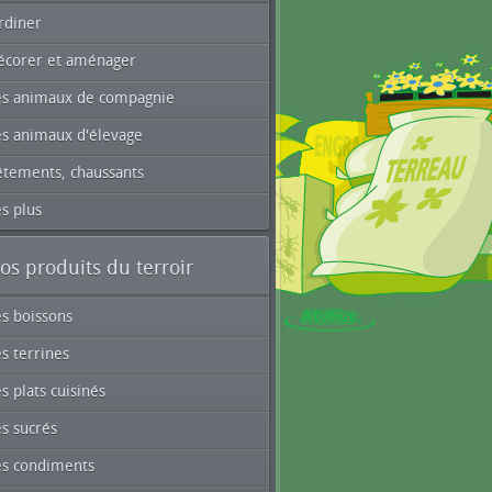
rdiner
écorer et aménager
es animaux de compagnie
es animaux d'élevage
êtements, chaussants
s plus
os produits du terroir
es boissons
s terrines
s plats cuisinés
s sucrés
es condiments