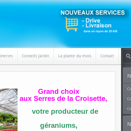
ineries
Conseils Jardin
La plante du mois
Contact
N
C
Grand choix
aux Serres de la Croisette,
Co
C
votre producteur de
N
géraniums,