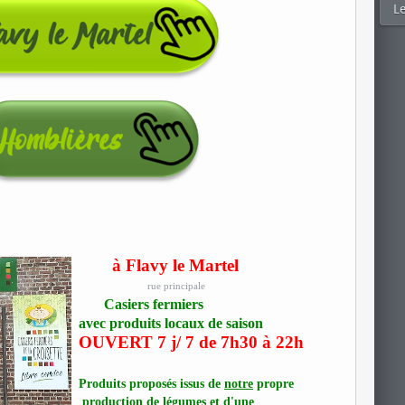
Le
à Flavy le Martel
rue principale
Casiers fermiers
avec produits locaux de saison
OUVERT 7 j/ 7
de 7h30 à 22h
Produits proposés issus de
notre
propre
production de légumes
et d'une