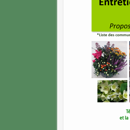
Té
et l