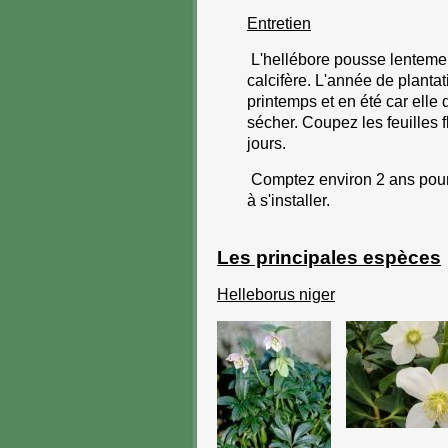
Entretien
L'hellébore pousse lentemen
calcifère. L'année de planta
printemps et en été car elle 
sécher.
Coupez les feuilles 
jours.
Comptez environ 2 ans pour 
à s'installer.
Les principales espèces
Helleborus niger