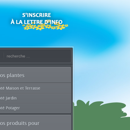
os plantes
oté Maison et Terrasse
té Jardin
oté Potager
os produits pour