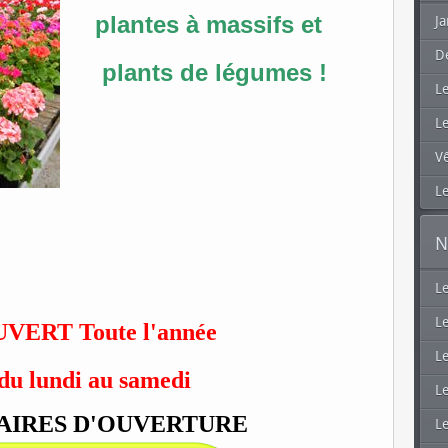
plantes à massifs et
Ja
D
plants de légumes !
L
L
V
Le
N
L
Le
VERT Toute l'année
Le
du lundi au samedi
Le
AIRES D'OUVERTURE
L