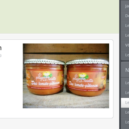
Ja
D
L
L
V
n
Le
)
N
L
Le
Le
Le
L