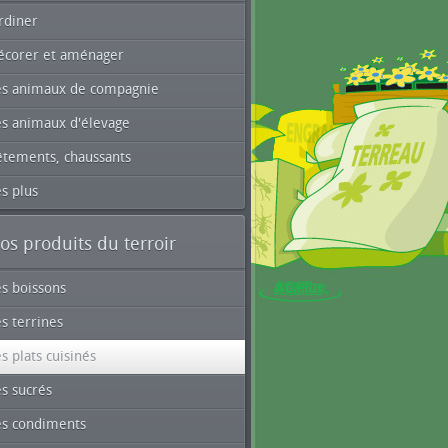
rdiner
écorer et aménager
es animaux de compagnie
es animaux d'élevage
êtements, chaussants
s plus
os produits du terroir
es boissons
s terrines
s plats cuisinés
s sucrés
es condiments