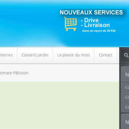
ineries
Conseils Jardin
La plante du mois
Contact
Tomate-Pâtisson
N
C
Co
C
N