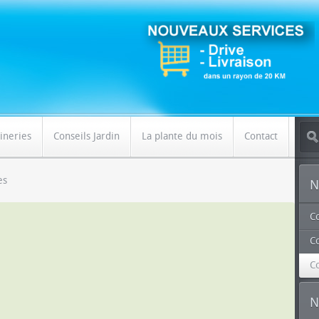
ineries
Conseils Jardin
La plante du mois
Contact
es
N
C
Co
C
N