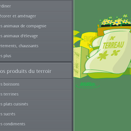
rdiner
écorer et aménager
es animaux de compagnie
es animaux d'élevage
êtements, chaussants
s plus
os produits du terroir
es boissons
s terrines
s plats cuisinés
s sucrés
es condiments