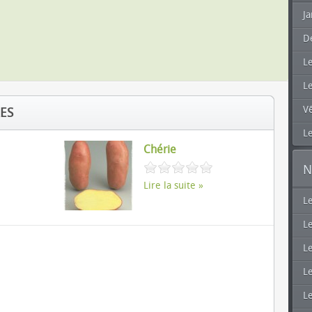
Ja
D
L
L
V
RES
Le
Chérie
N
Lire la suite
L
Le
Le
Le
L