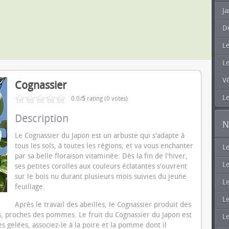
Ja
D
L
L
V
Cognassier
Le
0.0/
5
rating (0 votes)
Description
N
Le Cognassier du Japon est un arbuste qui s'adapte à
tous les sols, à toutes les régions, et va vous enchanter
L
par sa belle floraison vitaminée. Dès la fin de l'hiver,
Le
ses petites corolles aux couleurs éclatantes s'ouvrent
sur le bois nu durant plusieurs mois suivies du jeune
Le
feuillage.
Le
Après le travail des abeilles, le Cognassier produit des
es, proches des pommes. Le fruit du Cognassier du Japon est
L
es gelées, associez-le à la poire et la pomme dont il