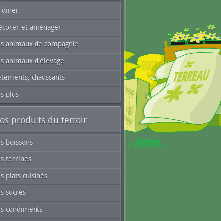
rdiner
écorer et aménager
es animaux de compagnie
es animaux d'élevage
êtements, chaussants
s plus
os produits du terroir
es boissons
s terrines
s plats cuisinés
s sucrés
es condiments