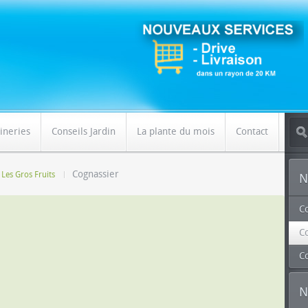
ineries
Conseils Jardin
La plante du mois
Contact
Cognassier
Les Gros Fruits
N
C
Co
C
N