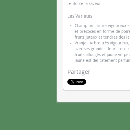
renforce la saveur.
Les Variétés :
Champion : arbre vigoureux et
et précoces en forme de poire
fruits juteux et tendres dès l
Vranja : Arbre très vigoureux,
avec ses grandes fleurs rose c
fruits allongés et jaune vif 
jaune est délicatement parf
Partager