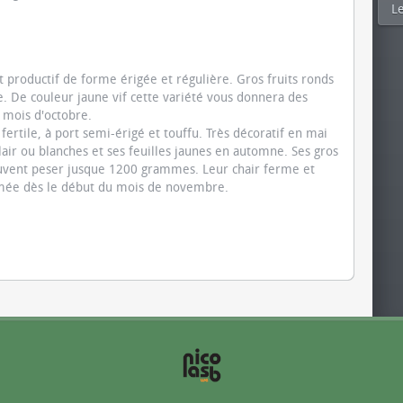
Le
 productif de forme érigée et régulière. Gros fruits ronds
. De couleur jaune vif cette variété vous donnera des
e mois d'octobre.
 fertile, à port semi-érigé et touffu. Très décoratif en mai
lair ou blanches et ses feuilles jaunes en automne. Ses gros
peuvent peser jusque 1200 grammes. Leur chair ferme et
umée dès le début du mois de novembre.